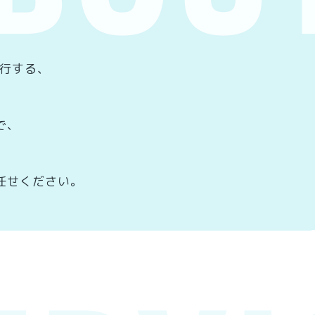
代行する、
で、
任せください。