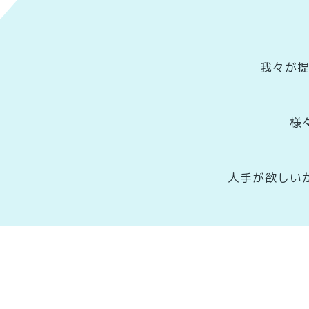
我々が提
様
人手が欲しい