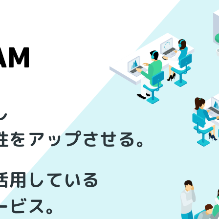
し
性をアップさせる。
活用している
ービス。